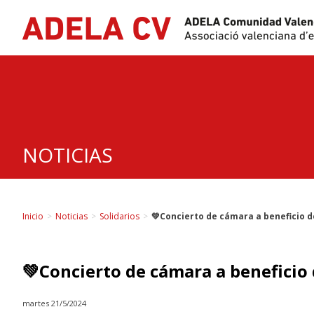
Skip
to
content
NOTICIAS
Inicio
>
Noticias
>
Solidarios
>
💚Concierto de cámara a beneficio 
💚Concierto de cámara a beneficio
martes 21/5/2024