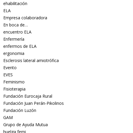
ehabilitación
ELA
Empresa colaboradora
En boca de…
encuentro ELA
Enfermería
enfermos de ELA
ergonomia
Esclerosis lateral amiotrófica
Evento
EVES
Feminismo
Fisioterapia
Fundación Eurocaja Rural
Fundación Juan Perán-Pikolinos
Fundación Luzón
GAM
Grupo de Ayuda Mutua
huelga femi