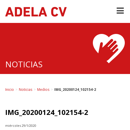
Skip
to
content
NOTICIAS
Inicio
>
Noticias
>
Medios
>
IMG_20200124_102154-2
IMG_20200124_102154-2
miércoles 29/1/2020