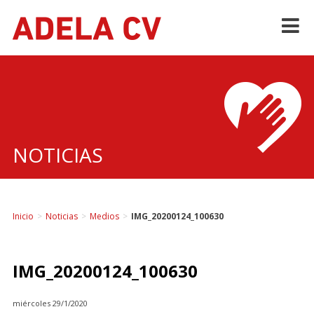
Skip
to
content
NOTICIAS
Inicio
>
Noticias
>
Medios
>
IMG_20200124_100630
IMG_20200124_100630
miércoles 29/1/2020