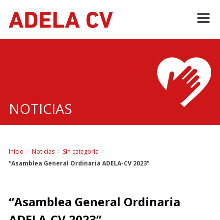
Skip
to
content
NOTICIAS
Inicio
>
Noticias
>
Sin categoría
>
“Asamblea General Ordinaria ADELA-CV 2023”
“Asamblea General Ordinaria
ADELA-CV 2023”