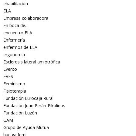
ehabilitación
ELA
Empresa colaboradora
En boca de…
encuentro ELA
Enfermería
enfermos de ELA
ergonomia
Esclerosis lateral amiotrófica
Evento
EVES
Feminismo
Fisioterapia
Fundación Eurocaja Rural
Fundación Juan Perán-Pikolinos
Fundación Luzón
GAM
Grupo de Ayuda Mutua
huelga femi