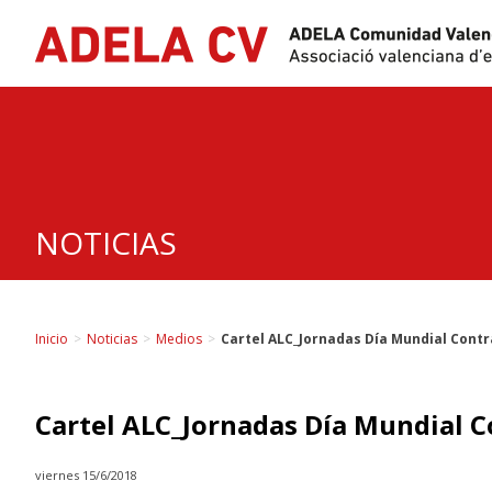
Skip
to
content
NOTICIAS
Inicio
>
Noticias
>
Medios
>
Cartel ALC_Jornadas Día Mundial Contr
Cartel ALC_Jornadas Día Mundial C
viernes 15/6/2018