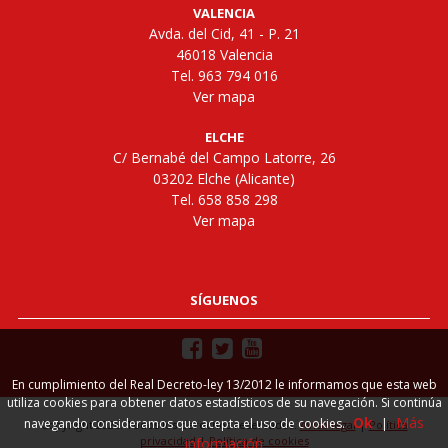
VALENCIA
Avda. del Cid, 41 - P. 21
46018 Valencia
Tel. 963 794 016
Ver mapa
ELCHE
C/ Bernabé del Campo Latorre, 26
03202 Elche (Alicante)
Tel. 658 858 298
Ver mapa
SÍGUENOS
En cumplimiento del Real Decreto-ley 13/2012 le informamos que esta web
utiliza cookies para obtener datos estadísticos de su navegación. Si continúa
Ok
Más
navegando consideramos que acepta el uso de cookies.
|
Copyright 2026. Todos los derechos reservados.
Aviso legal
|
Política
privacidad
|
Política de cookies
información