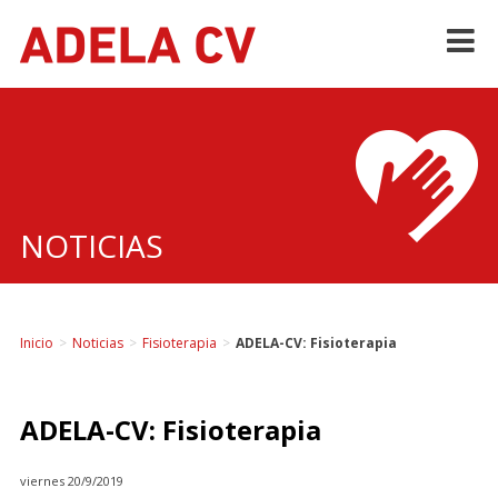
Skip
to
content
NOTICIAS
Inicio
>
Noticias
>
Fisioterapia
>
ADELA-CV: Fisioterapia
ADELA-CV: Fisioterapia
viernes 20/9/2019