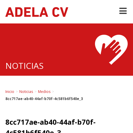
Skip
to
content
NOTICIAS
Inicio
>
Noticias
>
Medios
>
8cc717ae-ab40-44af-b70f-4c581b6f540e_3
8cc717ae-ab40-44af-b70f-
4c581b6f540e_3