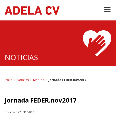
Skip
to
content
NOTICIAS
Inicio
>
Noticias
>
Medios
>
Jornada FEDER.nov2017
Jornada FEDER.nov2017
miércoles 29/11/2017