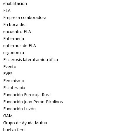
ehabilitación
ELA
Empresa colaboradora
En boca de…
encuentro ELA
Enfermería
enfermos de ELA
ergonomia
Esclerosis lateral amiotrófica
Evento
EVES
Feminismo
Fisioterapia
Fundación Eurocaja Rural
Fundación Juan Perán-Pikolinos
Fundación Luzón
GAM
Grupo de Ayuda Mutua
huelga femi