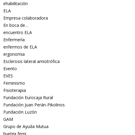
ehabilitación
ELA
Empresa colaboradora
En boca de…
encuentro ELA
Enfermería
enfermos de ELA
ergonomia
Esclerosis lateral amiotrófica
Evento
EVES
Feminismo
Fisioterapia
Fundación Eurocaja Rural
Fundación Juan Perán-Pikolinos
Fundación Luzón
GAM
Grupo de Ayuda Mutua
huelga femi