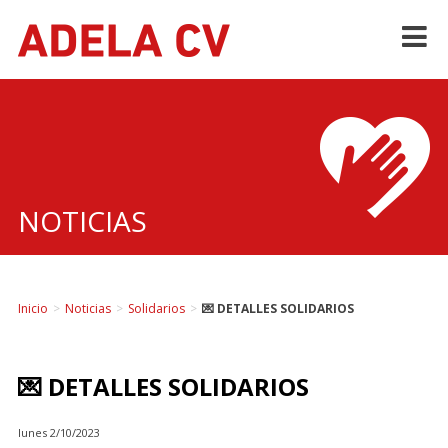
Skip
to
content
NOTICIAS
Inicio
>
Noticias
>
Solidarios
>
💌 DETALLES SOLIDARIOS
💌 DETALLES SOLIDARIOS
lunes 2/10/2023